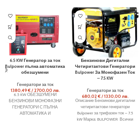
6.5 KW Генератор за ток
Бензинови Дигитални
Bulpower пълна автоматика
Четиритактови Генератори
обезшумени
Bulpower За Монофазен Ток
– 7.5 KW
Генератори за ток
1380,49
€
/
2700,00
лв.
Генератори за ток
6.5 KW ОБЕЗШУМЕНИ
680,02
€
/
1330,00
лв.
Описание Бензинови дигитални
БЕНЗИНОВИ МОНОФАЗНИ
четиритактови генератори
ГЕНЕРАТОРИ С ПЪЛНА
Bulpower за трифазен ток – 7.5
АВТОМАТИКА И
kW Марка: BULPOWER Всички
АВТОМАТИЧНО СТАРТ-СТОП
продукти с тази марка са
ТАБЛО Предлагаме Ви, новите
обезшумени и водозащитени
бензинови