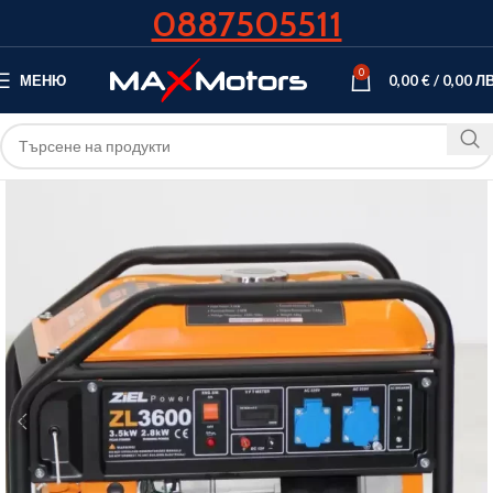
0887505511
0
МЕНЮ
0,00
€
/
0,00
ЛВ