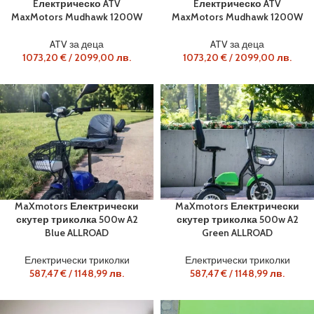
Eлектрическо ATV
Eлектрическо ATV
MaxMotors Mudhawk 1200W
MaxMotors Mudhawk 1200W
ATV за деца
ATV за деца
1073,20
€
/
2099,00
лв.
1073,20
€
/
2099,00
лв.
MaXmotors Електрически
MaXmotors Електрически
скутер триколка 500w A2
скутер триколка 500w A2
Blue ALLROAD
Green ALLROAD
Електрически триколки
Електрически триколки
587,47
€
/
1148,99
лв.
587,47
€
/
1148,99
лв.