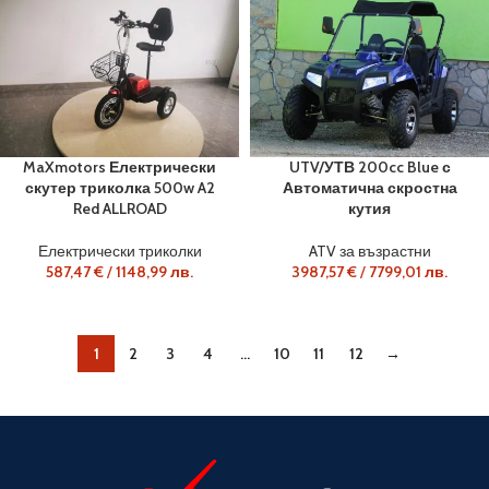
MaXmotors Електрически
UTV/УТВ 200cc Blue с
скутер триколка 500w A2
Автоматична скростна
Red ALLROAD
кутия
Електрически триколки
ATV за възрастни
587,47
€
/
1148,99
лв.
3987,57
€
/
7799,01
лв.
1
2
3
4
…
10
11
12
→