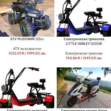
ATV MUDHAWK 125cc
Eлектрическа триколка
LITTLE HARLEY 1200W
ATV за възрастни
1022,07
€
/
1999,00
лв.
Електрически триколки
740,86
€
/
1449,00
лв.
Eлектрическа триколка
Eлектрически скутер Siege