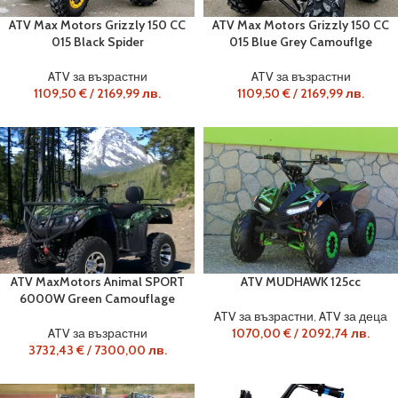
ATV Max Motors Grizzly 150 CC
ATV Max Motors Grizzly 150 CC
015 Black Spider
015 Blue Grey Camouflge
ATV за възрастни
ATV за възрастни
1109,50
€
/
2169,99
лв.
1109,50
€
/
2169,99
лв.
ATV MaxMotors Animal SPORT
ATV MUDHAWK 125cc
6000W Green Camouflage
ATV за възрастни
,
ATV за деца
ATV за възрастни
1070,00
€
/
2092,74
лв.
3732,43
€
/
7300,00
лв.