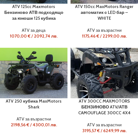
ATV 125cc Maxmotors
ATV 150cc MaxMotors Ranger
Бензиново АТВ подходящо
автоматик с LED бар –
за юноши 125 кубика
WHITE
ATV за деца
ATV за възрастни
1070,00
€
/
2092,74
лв.
1175,46
€
/
2299,00
лв.
ATV 250 кубика MaxMotors
ATV 300CC MAXMOTORS
Shark
БЕНЗИНОВО ATV/АТВ
CAMOUFLAGE 300CC 4X4
ATV за възрастни
2198,56
€
/
4300,01
лв.
ATV за възрастни
3195,57
€
/
6249,99
лв.