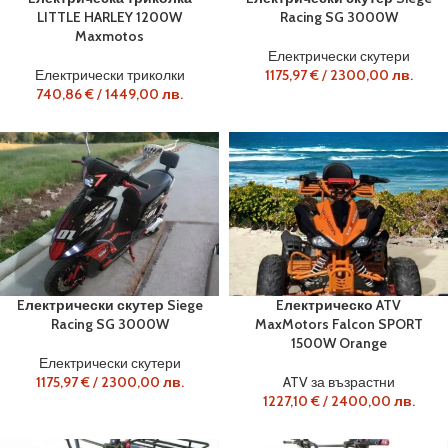
LITTLE HARLEY 1200W
Racing SG 3000W
Maxmotos
Електрически скутери
Електрически триколки
1175,97
€
/
2300,00
лв.
740,86
€
/
1449,00
лв.
Eлектрически скутер Siege
Eлектрическо ATV
Racing SG 3000W
MaxMotors Falcon SPORT
1500W Orange
Електрически скутери
1175,97
€
/
2300,00
лв.
ATV за възрастни
1227,10
€
/
2400,00
лв.