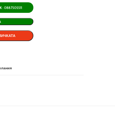
: 0887505511
А
ЛИЧКАТА
елания