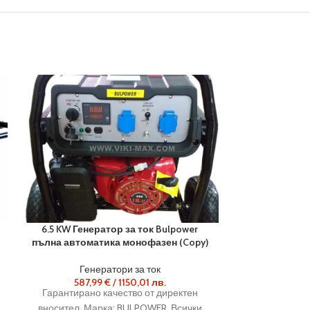
6.5 KW Генератор за ток Bulpower
7.5KW Ген
пълна автоматика монофазен (Copy)
автомат
в
Генератори за ток
587,99
€
/
1150,01
лв.
Гене
Гарантирано качество от директен
1477,6
Предлагаме В
вносител. Марка: BULPOWER Всички