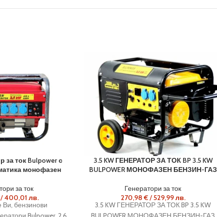
р за ток Bulpower с
3.5 KW ГЕНЕРАТОР ЗА ТОК BP 3.5 KW
матика монофазен
BULPOWER МОНОФАЗЕН БЕНЗИН-ГАЗ
ори за ток
Генератори за ток
/
400,01
лв.
270,98
€
/
529,99
лв.
 Ви, бензинови
3.5 KW ГЕНЕРАТОР ЗА ТОК BP 3.5 KW
ератори Bulpower, 2.6
BULPOWER МОНОФАЗЕН БЕНЗИН-ГАЗ