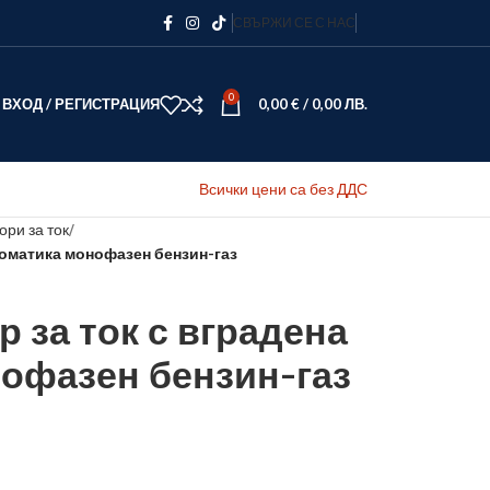
СВЪРЖИ СЕ С НАС
0
ВХОД / РЕГИСТРАЦИЯ
0,00
€
/
0,00
ЛВ.
Всички цени са без ДДС
ори за ток
втоматика монофазен бензин-газ
р за ток с вградена
офазен бензин-газ