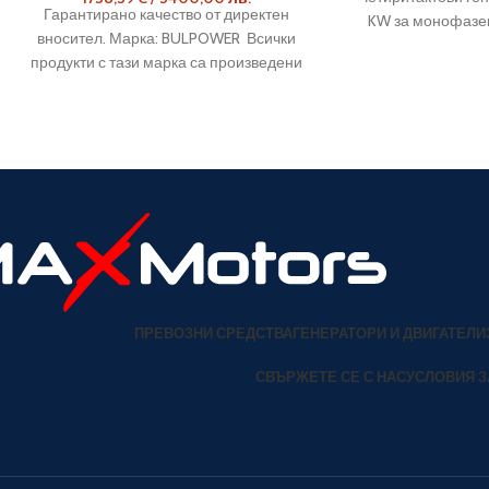
Гарантирано качество от директен
KW за монофазен
вносител. Марка: BULPOWER Всички
предпазител про
продукти с тази марка са произведени
генератора. Мат
за нас в реномирани китайски фабрики.
ПРЕВОЗНИ СРЕДСТВА
ГЕНЕРАТОРИ И ДВИГАТЕЛИ
СВЪРЖЕТЕ СЕ С НАС
УСЛОВИЯ З