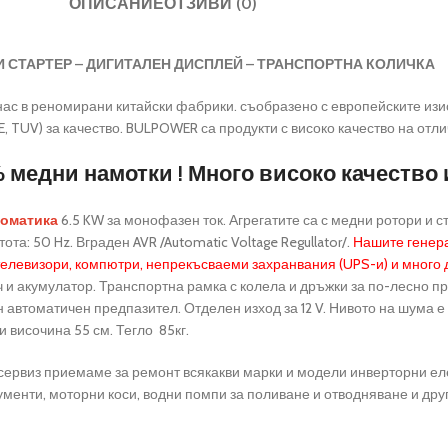
ОПИСАНИЕ
ОТЗИВИ (0)
 СТАРТЕР – ДИГИТАЛЕН ДИСПЛЕЙ – ТРАНСПОРТНА КОЛИЧКА
ас в реномирани китайски фабрики. съобразено с европейските изис
 TUV) за качество. BULPOWER са продукти с високо качество на отл
% медни намотки ! Много високо качество 
томатика
6.5 KW за монофазен ток. Агрегатите са с медни ротори и с
та: 50 Hz. Вграден AVR /Automatic Voltage Regullator/.
Нашите генера
 телевизори, компютри, непрекъсваеми захранвания (UPS-и) и много 
ч и акумулатор. Транспортна рамка с колела и дръжки за по-лесно п
ен автоматичен предпазител. Отделен изход за 12 V. Нивото на шума е 
и височина 55 см. Тегло 85кг.
 сервиз приемаме за ремонт всякакви марки и модели инверторни е
ументи, моторни коси, водни помпи за поливане и отводняване и друг