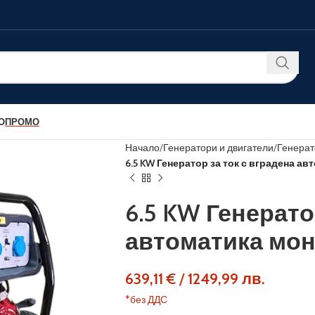
О
ПРОМО
Начало
Генератори и двигатели
Генерат
6.5 KW Генератор за ток с вградена а
6.5 KW Генерато
автоматика мон
639,11
€
/
1249,99
лв.
*без ДДС