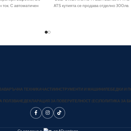
 ток. С автоматичен
ATS кутията се продава отделно 300лв.
тив претоварване на
ериал ротор-статор
ЗАВАРЪЧНА ТЕХНИКА
ЧАСТИ
ИНСТРУМЕНТИ И МАШИНИ
ЛЕБЕДКИ И 
А ПОЛЗВАНЕ
ДЕКЛАРАЦИЯ ЗА ПОВЕРИТЕЛНОСТ (ЕС)
ПОЛИТИКА ЗА БИ
Създадено с
от ADvantage