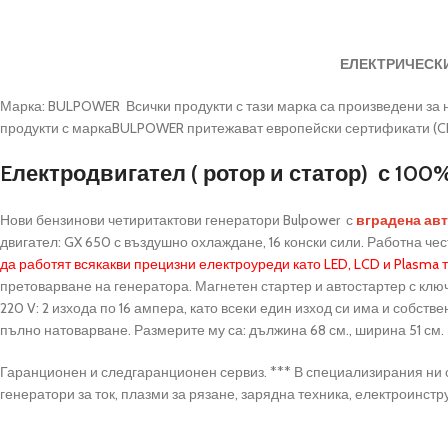
ЕЛЕКТРИЧЕСКИ
Марка: BULPOWER Всички продукти с тази марка са произведени за н
продукти с маркаBULPOWER притежават европейски сертификати (CE,
Eлектродвигател ( ротор и статор) с 100
Нови бензинови четиритактови генератори Bulpower с
вградена ав
двигател: GX 650 с въздушно охлаждане, 16 конски сили. Работна често
да работят всякакви прецизни електроуреди като LED, LCD и Plasma
претоварване на генератора. Магнетен стартер и автостартер с клю
220 V: 2 изхода по 16 ампера, като всеки един изход си има и собств
пълно натоварване. Размерите му са: дължина 68 см., ширина 51 см. 
Гаранционен и следгаранционен сервиз. *** В специализирания ни
генератори за ток, плазми за рязане, зарядна техника, електроинстр