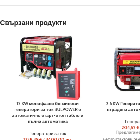
Свързани продукти
12 KW монофазни бензинови
2.6 KW Генерато
генератори за ток BULPOWER с
вградена авто
автоматично старт-стоп табло и
пълна автоматика
Генерат
204,52
€
Предлагаме
Генератори за ток
четиритактови ген
1738,39
€
/
3400,00
лв.