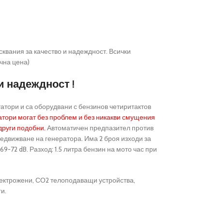
квания за качество и надеждност. Всички
ична цена)
и надеждност !
татори и са оборудвани с бензинов четиритактов
тори могат без проблем и без никакви смущения
други подобни.
Автоматичен предпазител против
редвижване на генератора. Има 2 броя изходи за
69-72 dB. Разход: 1.5 литра бензин на мото час при
лектрожени, СО2 телоподаващи устройства,
и.