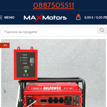
0887505511
0
МЕНЮ
0,00
€
/
0,00
ЛВ
-4%