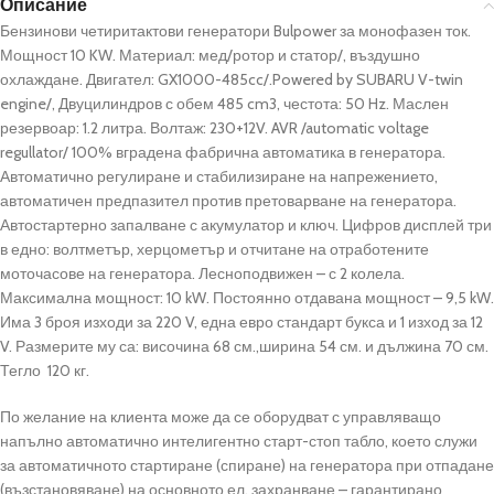
Описание
Бензинови четиритактови генератори Bulpower за монофазен ток.
Мощност 10 KW. Материал: мед/ротор и статор/, въздушно
охлаждане. Двигател: GX1000-485cc/.Powered by SUBARU V-twin
engine/, Двуцилиндров с обем 485 cm3, честота: 50 Hz. Маслен
резервоар: 1.2 литра. Волтаж: 230+12V. AVR /automatic voltage
regullator/ 100% вградена фабрична автоматика в генератора.
Автоматично регулиране и стабилизиране на напрежението,
автоматичен предпазител против претоварване на генератора.
Автостартерно запалване с акумулатор и ключ. Цифров дисплей три
в едно: волтметър, херцометър и отчитане на отработените
моточасове на генератора. Лесноподвижен – с 2 колела.
Максимална мощност: 10 kW. Постоянно отдавана мощност – 9,5 kW.
Има 3 броя изходи за 220 V, една евро стандарт букса и 1 изход за 12
V. Размерите му са: височина 68 см.,ширина 54 см. и дължина 70 см.
Тегло 120 кг.
По желание на клиента може да се оборудват с управляващо
напълно автоматично интелигентно старт-стоп табло, което служи
за автоматичното стартиране (спиране) на генератора при отпадане
(възстановяване) на основното ел. захранване – гарантирано