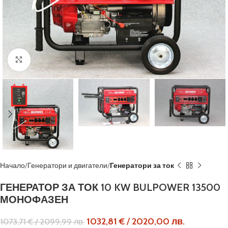
Кликнете, за да увеличите
Начало
Генератори и двигатели
Генератори за ток
ГЕНЕРАТОР ЗА ТОК 10 KW BULPOWER 13500
МОНОФАЗЕН
1032,81
€
/
2020,00
лв.
1073,71
€
/
2099,99
лв.