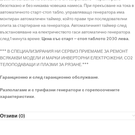
безотказно и без никаква човешка намеса. При прекъсване на тока в
автоматичното старт-стоп табло, управляващо генератора има
монтиран автоматичен таймер, който прави три последователни
опита за стартиране на генератора. Автоматичният таймер след
възстановяване на електричеството гаси автоматично генератора
след 1 минута време.
Цена със старт – стоп таблото 2030 лева.
*** В СПЕЦИАЛИЗИРАНИЯ НИ СЕРВИЗ ПРИЕМАМЕ ЗА РЕМОНТ
ВСЯКАКВИ МОДЕЛИ И МАРКИ ИНВЕРТОРНИ ЕЛЕКТРОЖЕНИ, СО2
ТЕЛОПОДАВАЩИ И ПЛАЗМИ ЗА РЯЗАНЕ.***
Гаранционно и след гаранционно обслужване.
Разполагаме и с трифазни генератори с горепосочените
характеристики.
Отзиви (0)