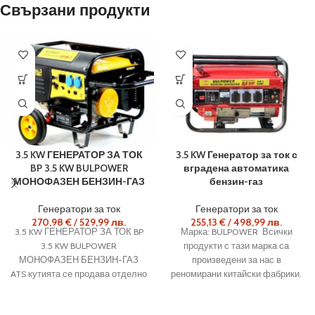
Свързани продукти
3.5 KW ГЕНЕРАТОР ЗА ТОК
3.5 KW Генератор за ток с
BP 3.5 KW BULPOWER
вградена автоматика
МОНОФАЗЕН БЕНЗИН-ГАЗ
бензин-газ
Генератори за ток
Генератори за ток
270,98
€
/
529,99
лв.
255,13
€
/
498,99
лв.
3.5 KW ГЕНЕРАТОР ЗА ТОК BP
Марка: BULPOWER Всички
3.5 KW BULPOWER
продукти с тази марка са
МОНОФАЗЕН БЕНЗИН-ГАЗ
произведени за нас в
ATS кутията се продава отделно
реномирани китайски фабрики.
300лв.
съобразено с европейските
изисквания за