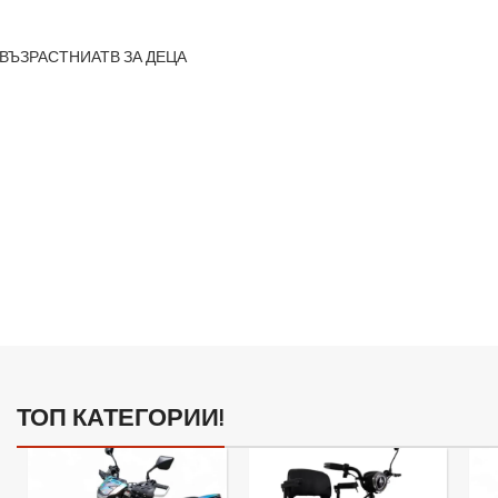
 ВЪЗРАСТНИ
АТВ ЗА ДЕЦА
02
03
04
ТОП КАТЕГОРИИ!