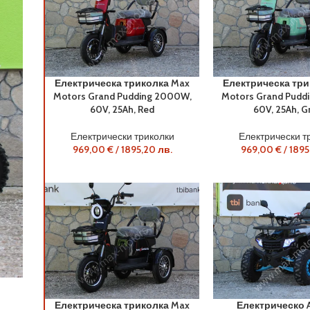
Електрическа триколка Max
Електрическа три
Motors Grand Pudding 2000W,
Motors Grand Pudd
60V, 25Ah, Red
60V, 25Ah, G
Електрически триколки
Електрически т
969,00
€
/
1895,20
лв.
969,00
€
/
1895
Бензиново ATV „MAXMOTORS“ – SPORT TOURIST
Електрическа триколка Max
Електрическо 