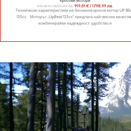
Кросови мотори
919,81
€
/
1798,99
лв.
971,45
€
/
1899,99
лв.
Технически характеристики на бензинов кросов мотор UP BE
125cc: Моторът „UpBeat 125cc“ предлага най-високо качеств
комбинирайки надеждност, удобство и