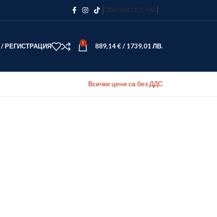
СВЪРЖИ СЕ С НАС
1
 / РЕГИСТРАЦИЯ
889,14
€
/
1739,01
ЛВ.
Всички цени са без ДДС
В