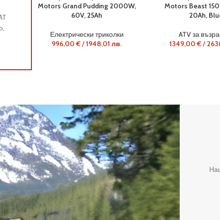
ATV за деца
Motors Grand Pudding 2000W,
Motors Beast 150
480,00
€
/
938,80
лв.
613,55
€
/
1200,00
лв.
60V, 25Ah
20Ah, Blu
AT
Представяме ви новата генерация детски АТВ-та, които в
о,
налице и са готови да покорят пътищата. С прецизно оле
Електрически триколки
ATV за възра
дизайн,
996,00
€
/
1948,01
лв.
1349,00
€
/
263
Наш