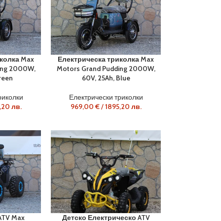
колка Max
Електрическа триколка Max
ing 2000W,
Motors Grand Pudding 2000W,
reen
60V, 25Ah, Blue
риколки
Електрически триколки
,20
лв.
969,00
€
/
1895,20
лв.
Бензиново ATV 500cc 4×4 MaxMotors Kazuma 
ATV Max
Детско Електрическо ATV