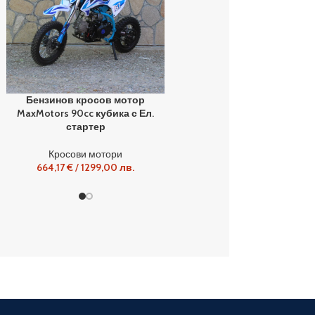
Бензинов кросов мотор
Електрически скутер-
MaxMotors 90cc кубика с Ел.
велосипед MaxMotors EB
стартер
500W – ROSE GOLD
Кросови мотори
Електрически скутери
664,17
€
/
1299,00
лв.
598,21
€
/
1170,00
лв.