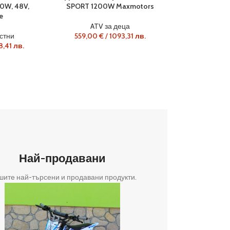
ATV за възрастни
0W, 48V,
SPORT 1200W Maxmotors
6544,54
€
/
12800,01
лв
6902,44
€
/
13500,00
лв.
e
ече са
НОВ МОДЕЛ Бензиново ATV MaxMotors Kazuma K500 50
ATV за деца
котен
Разполага с уникални LED – фарове, които осигурява
стни
559,00
€
/
1093,31
лв.
видимост
8,41
лв.
Най-продавани
ите най-търсени и продавани продукти.