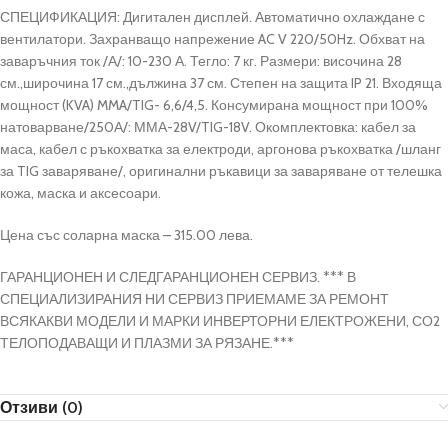
СПЕЦИФИКАЦИЯ: Дигитален дисплей. Автоматично охлаждане с
вентилатори. Захранващо напрежение AC V 220/50Hz. Обхват на
заваръчния ток /А/: 10-230 А. Тегло: 7 кг. Размери: височина 28
см.,широчина 17 см.,дължина 37 см. Степен на защита IP 21. Входяща
мощност (KVA) MMA/TIG- 6,6/4,5. Консумирана мощност при 100%
натоварване/250А/: ММА-28V/TIG-18V. Окомплектовка: кабел за
маса, кабел с ръкохватка за електроди, аргонова ръкохватка /шланг
за TIG заваряване/, оригинални ръкавици за заваряване от телешка
кожа, маска и аксесоари.
Цена със соларна маска – 315.00 лева.
ГАРАНЦИОНЕН И СЛЕДГАРАНЦИОНЕН СЕРВИЗ. *** В
СПЕЦИАЛИЗИРАНИЯ НИ СЕРВИЗ ПРИЕМАМЕ ЗА РЕМОНТ
ВСЯКАКВИ МОДЕЛИ И МАРКИ ИНВЕРТОРНИ ЕЛЕКТРОЖЕНИ, СО2
ТЕЛОПОДАВАЩИ И ПЛАЗМИ ЗА РЯЗАНЕ.***
Отзиви (0)