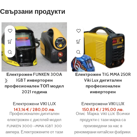
Свързани продукти
Електрожен FUNKEN 300А
Електрожен TIG MMA 250R
IGBT инверторен
Viki Lux дигитален
професионален ТОП модел
професионален
2021 година
инверторен
Електрожени VIKI LUX
Електрожени VIKI LUX
143,16
€
/
280,00
лв.
150,83
€
/
295,00
лв.
Професионален дигитален
Опис Марка: VIKI LUX Всички
електрожен с дисплей модел
продукти с тази марка са
FUNKEN 3000 –MMA IGBT 300
произведени за нас в
ампера. Електрожените от тази
реномирани китайски фабрики.