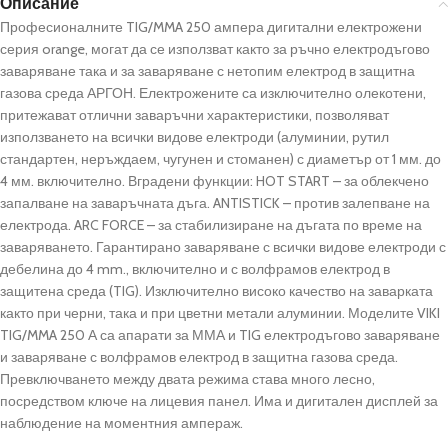
Описание
Професионалните TIG/MMA 250 ампера дигитални електрожени
серия orange, могат да се използват както за ръчно електродъгово
заваряване така и за заваряване с нетопим електрод в защитна
газова среда АРГОН. Електрожените са изключително олекотени,
притежават отлични заваръчни характеристики, позволяват
използването на всички видове електроди (алуминии, рутил
стандартен, неръждаем, чугунен и стоманен) с диаметър от 1 мм. до
4 мм. включително. Вградени функции: HOT START – за облекчено
запалване на заваръчната дъга. ANTISTICK – против залепване на
електрода. ARC FORCE – за стабилизиране на дъгата по време на
заваряването. Гарантирано заваряване с всички видове електроди с
дебелина до 4 mm., включително и с волфрамов електрод в
защитена среда (TIG). Изключително високо качество на заварката
както при черни, така и при цветни метали алуминии. Моделите VIKI
TIG/MMA 250 А са апарати за ММА и TIG електродъгово заваряване
и заваряване с волфрамов електрод в защитна газова среда.
Превключването между двата режима става много лесно,
посредством ключе на лицевия панел. Има и дигитален дисплей за
наблюдение на моментния ампераж.