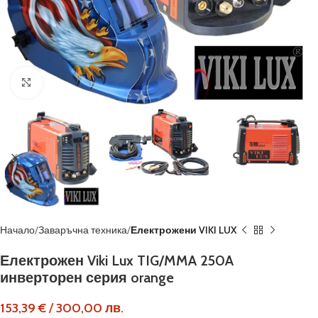
Кликнете, за да увеличите
Начало
Заваръчна техника
Електрожени VIKI LUX
Електрожен Viki Lux TIG/MMA 250A
инверторен серия orange
153,39
€
/
300,00
лв.