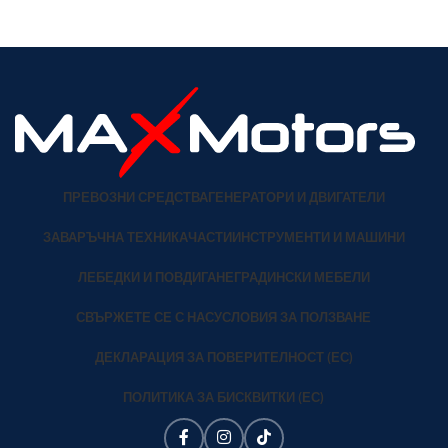
серия са изключително
съобразено с европейските
олекотени и
ПРЕВОЗНИ СРЕДСТВА
ГЕНЕРАТОРИ И ДВИГАТЕЛИ
ЗАВАРЪЧНА ТЕХНИКА
ЧАСТИ
ИНСТРУМЕНТИ И МАШИНИ
ЛЕБЕДКИ И ПОВДИГАНЕ
ГРАДИНСКИ МЕБЕЛИ
СВЪРЖЕТЕ СЕ С НАС
УСЛОВИЯ ЗА ПОЛЗВАНЕ
ДЕКЛАРАЦИЯ ЗА ПОВЕРИТЕЛНОСТ (ЕС)
ПОЛИТИКА ЗА БИСКВИТКИ (ЕС)