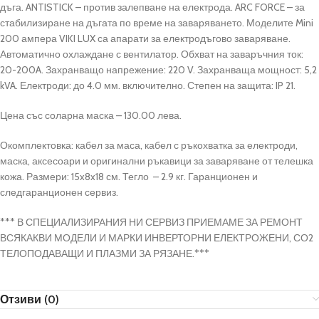
дъга. ANTISTICK – против залепване на електрода. ARC FORCE – за
стабилизиране на дъгата по време на заваряването. Моделите Mini
200 ампера VIKI LUX са апарати за електродъгово заваряване.
Автоматично охлаждане с вентилатор. Обхват на заваръчния ток:
20-200A. Захранващо напрежение: 220 V. Захранваща мощност: 5,2
kVA. Електроди: до 4.0 мм. включително. Степен на защита: IP 21.
Цена със соларна маска – 130.00 лева.
Окомплектовка: кабел за маса, кабел с ръкохватка за електроди,
маска, аксесоари и оригинални ръкавици за заваряване от телешка
кожа. Размери: 15x8x18 см. Тегло – 2.9 кг. Гаранционен и
следгаранционен сервиз.
*** В СПЕЦИАЛИЗИРАНИЯ НИ СЕРВИЗ ПРИЕМАМЕ ЗА РЕМОНТ
ВСЯКАКВИ МОДЕЛИ И МАРКИ ИНВЕРТОРНИ ЕЛЕКТРОЖЕНИ, СО2
ТЕЛОПОДАВАЩИ И ПЛАЗМИ ЗА РЯЗАНЕ.***
Отзиви (0)