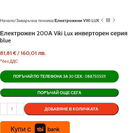
Начало
Заваръчна техника
Електрожени VIKI LUX
Електрожен 200А Viki Lux инверторен серия
blue
81,81
€
/
160,01
лв.
*без ДДС
ПОРЪЧАЙ ПО ТЕЛЕФОНА ЗА 30 СЕК : 0887505511
Alternative:
ПОРЪЧАЙ ОЩЕ СЕГА
ДОБАВЯНЕ В КОЛИЧКАТА