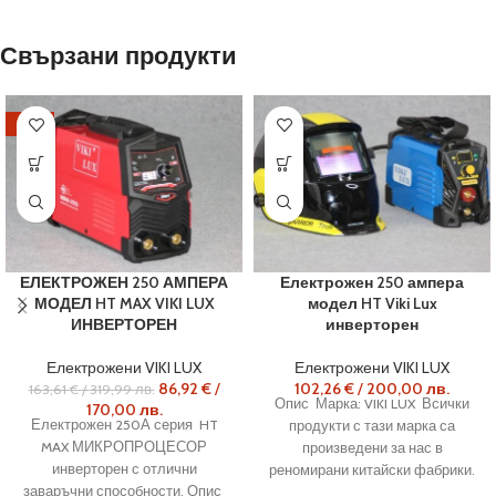
Свързани продукти
-47%
ЕЛЕКТРОЖЕН 250 АМПЕРА
Електрожен 250 ампера
МОДЕЛ HT MAX VIKI LUX
модел HT Viki Lux
ИНВЕРТОРЕН
инверторен
Електрожени VIKI LUX
Електрожени VIKI LUX
86,92
€
/
102,26
€
/
200,00
лв.
163,61
€
/
319,99
лв.
Опис Марка: VIKI LUX Всички
170,00
лв.
Електрожен 250А серия HT
продукти с тази марка са
MAX МИКРОПРОЦЕСОР
произведени за нас в
инверторен с отлични
реномирани китайски фабрики.
заваръчни способности. Опис
съобразено с европейските