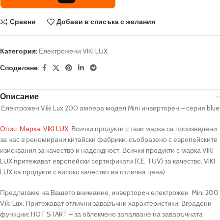
Сравни
Добави в списъка с желания
Категория:
Електрожени VIKI LUX
Споделяне:
Описание
Електрожен Viki Lux 200 ампера модел Mini инверторен – серия blue
Опис Марка: VIKI LUX
Всички продукти с тази марка са произведени
за нас в реномирани китайски фабрики. съобразено с европейските
изисквания за качество и надеждност. Всички продукти с марка VIKI
LUX притежават европейски сертификати (CE, TUV) за качество. VIKI
LUX са продукти с високо качество на отлична цена)
Предлагаме на Вашето внимание, инверторeн електрожен Mini 200
Viki Lux. Притежават отлични заваръчни характеристики. Вградени
функции: HOT START – за облекчено запалване на заваръчната