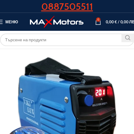
0887505511
0
МЕНЮ
0,00
€
/
0,00
ЛВ