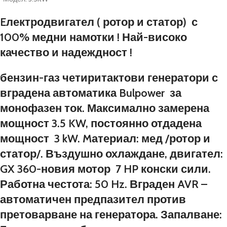
Eлектродвигател ( ротор и статор) с
100% медни намотки ! Най-високо
качество и надеждност !
бензин-газ четиритактови генератори с
вградена автоматика Bulpower за
монофазен ток. Максимално замерена
мощност 3.5 KW, постоянно отдадена
мощност 3 kW. Mатериал: мед /ротор и
статор/. Въздушно охлаждане, двигател:
GX 360-новия мотор 7 HP конски сили.
Работна честота: 50 Hz. Вграден AVR –
автоматичен предпазител против
претоварване на генератора. Запалване: