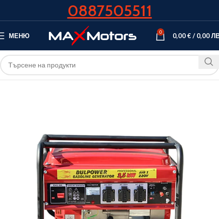
0887505511
0
МЕНЮ
0,00
€
/
0,00
ЛВ