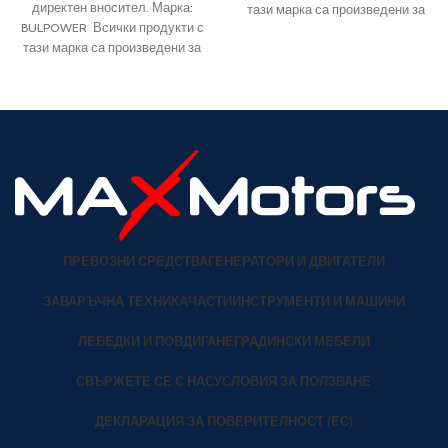
директен вносител. Марка:
тази марка са произведени за
BULPOWER Всички продукти с
нас в реномирани китайски
тази марка са произведени за
фабрики.
нас в реномирани китайски
фабрики.
ПРЕВОЗНИ СРЕДСТВА
ГЕНЕРАТОРИ И ДВИГАТЕЛИ
ЗАВАРЪЧНА ТЕХНИКА
ЧАСТИ
ИНСТРУМЕНТИ И МАШИНИ
ЛЕБЕДКИ И ПОВДИГАНЕ
ГРАДИНСКИ МЕБЕЛИ
СВЪРЖЕТЕ СЕ С НАС
УСЛОВИЯ ЗА ПОЛЗВАНЕ
ДЕКЛАРАЦИЯ ЗА ПОВЕРИТЕЛНОСТ (ЕС)