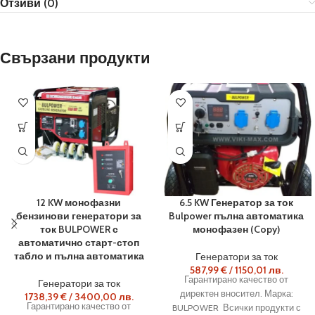
Отзиви (0)
Свързани продукти
12 KW монофазни
6.5 KW Генератор за ток
бензинови генератори за
Bulpower пълна автоматика
ток BULPOWER с
монофазен (Copy)
автоматично старт-стоп
табло и пълна автоматика
Генератори за ток
587,99
€
/
1150,01
лв.
Гарантирано качество от
Генератори за ток
директен вносител. Марка:
1738,39
€
/
3400,00
лв.
Гарантирано качество от
BULPOWER Всички продукти с