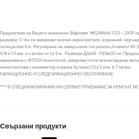
Предлагаме на Вашето внимание, Bulpower MIG/ММА/ CO2 – 230P п
размери. С тях се заваряват всички черни метали, алуминий, неръжд
четка,ролка 5 кг. Регулиране на заваръчния ток реално /плавно/ 30-
0.8 и 1.0 мм. и с ролки от 1 и 5 кг. Размери Д/Ш/В : 37/26/32 см. П
заваряване с HITECH технология, заварява почти всички видове ме
окомплектова с манометър и малка бутилка СО2 3 или 6.7 литра.
ГАРАНЦИОННО И СЛЕДГАРАНЦИОННО ОБСЛУЖВАНЕ.
*** В СПЕЦИАЛИЗИРАНИЯ НИ СЕРВИЗ ПРИЕМАМЕ ЗА РЕМОНТ ВС
Свързани продукти