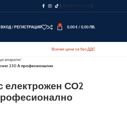
СВЪРЖИ СЕ С НАС
0
ВХОД / РЕГИСТРАЦИЯ
0,00
€
/
0,00
ЛВ.
Всички цени са без ДДС
и апарати
ower 230 А професионално
с електрожен СО2
 професионално