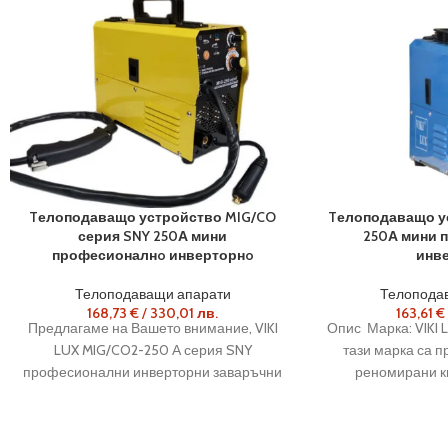
Tелоподаващо устройство MIG/CO
Tелоподаващо у
серия SNY 250А мини
250А мини 
професионалнo инверторнo
инв
Телоподаващи апарати
Телопода
168,73
€
/
330,01
лв.
163,61
€
Предлагаме на Вашето внимание, VIKI
Опис Марка: VIKI 
LUX MIG/CO2-250 А серия SNY
тази марка са п
професионални инверторни заваръчни
реномирани к
апарати с вградено телоподаващо
съобразено 
устройство. С тях