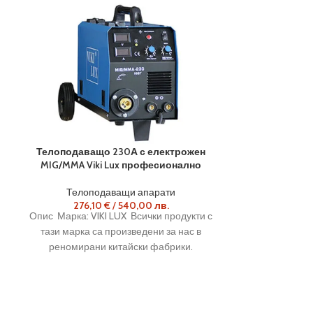
Телоподаващо 230А с електрожен
Телоподаващ
MIG/MMA Viki Lux професионално
MIG/MMA Vi
Телоподаващи апарати
Телопо
276,10
€
/
540,00
лв.
322,
Опис Марка: VIKI LUX Всички продукти с
Опис Марка: VI
тази марка са произведени за нас в
тази марка с
реномирани китайски фабрики.
реномиран
съобразено с европейските
съобразе