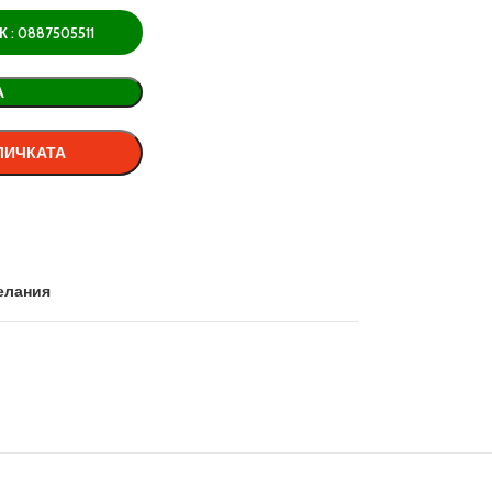
: 0887505511
А
ЛИЧКАТА
елания