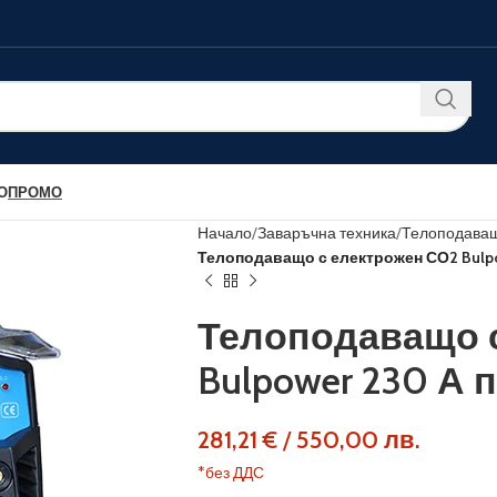
О
ПРОМО
Начало
Заваръчна техника
Телоподаващ
Телоподаващо с електрожен СО2 Bulp
Телоподаващо 
Bulpower 230 А
281,21
€
/
550,00
лв.
*без ДДС