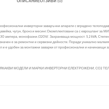
ОПИСАНИЕ
ОТЗИВИ (0)
рофесионални инверторни заваръчни апарати с вградено телоподав
авейка, чугун, бронз и месинг.Окомплектовани са с еврошланг за МИ
230 ампера, монофазни /220V/. Захранваща мощност: 5,2 kVA, Степен н
редназначен е за ремонтни и сервизни дейности. Поради уникално малки
тал и е удобен за монтажни заварки от професионални и начинаещи 
ЯКАКВИ МОДЕЛИ И МАРКИ ИНВЕРТОРНИ ЕЛЕКТРОЖЕНИ, СО2 ТЕЛ