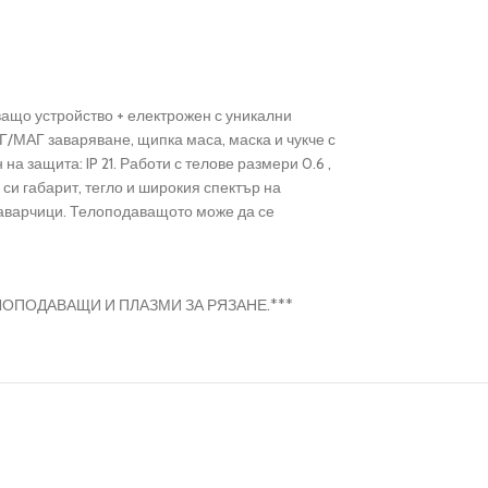
ащо устройство + електрожен с уникални
Г/МАГ заваряване, щипка маса, маска и чукче с
а защита: IP 21. Работи с телове размери 0.6 ,
я си габарит, тегло и широкия спектър на
заварчици. Телоподаващото може да се
ОПОДАВАЩИ И ПЛАЗМИ ЗА РЯЗАНЕ.***