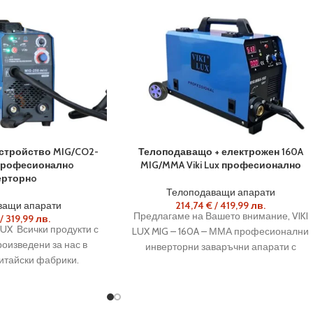
стройство MIG/CO2-
Телоподаващо + електрожен 160A
професионалнo
MIG/MMA Viki Lux професионално
ерторнo
Телоподаващи апарати
ващи апарати
214,74
€
/
419,99
лв.
Предлагаме на Вашето внимание, VIKI
/
319,99
лв.
LUX Всички продукти с
LUX MIG – 160A – ММА професионални
роизведени за нас в
инверторни заваръчни апарати с
итайски фабрики.
вградено телоподаващо устройство с
с европейските