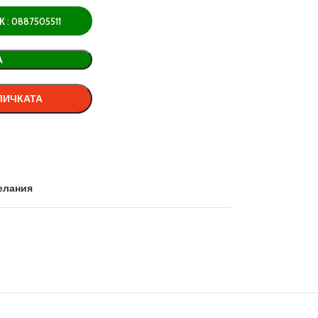
: 0887505511
А
ЛИЧКАТА
елания