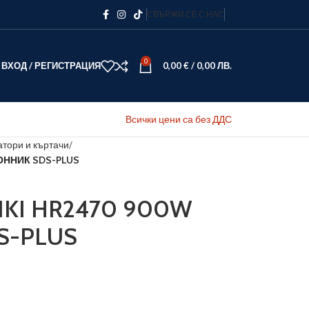
СВЪРЖИ СЕ С НАС
0
ВХОД / РЕГИСТРАЦИЯ
0,00
€
/
0,00
ЛВ.
Всички цени са без ДДС
тори и къртачи
ОННИК SDS-PLUS
KI HR2470 900W
S-PLUS