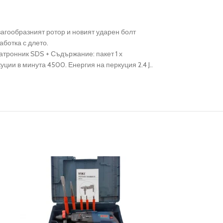
агообразният ротор и новият ударен болт
аботка с длето.
атронник SDS + Съдържание: пакет 1 х
и в минута 4500. Енергия на перкуция 2.4 J..