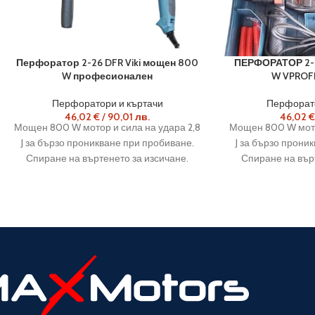
Перфоратор 2-26 DFR Viki мощен 800
ПЕРФОРАТОР 2-
W професионален
W VPROFE
Перфоратори и къртачи
Перфорато
46,02
€
/
90,01
лв.
46,02
€
Мощен 800 W мотор и сила на удара 2,8
Мощен 800 W мотор
J за бързо проникване при пробиване.
J за бързо прони
Спиране на въртенето за изсичане.
Спиране на върт