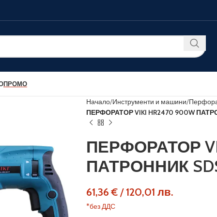
О
ПРОМО
Начало
Инструменти и машини
Перфора
ПЕРФОРАТОР VIKI HR2470 900W ПАТР
ПЕРФОРАТОР VI
ПАТРОННИК SD
61,36
€
/
120,01
лв.
*без ДДС