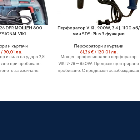
26 DFR МОЩЕН 800
Перфоратор VIKI , 900W, 2.4 J, 1100 об/
SIONAL VIKI
мин SDS-Plus 3 функции
ри и къртачи
Перфоратори и къртачи
/
90,01
лв.
61,36
€
/
120,01
лв.
 и сила на удара 2,8
Мощен професионален перфоратор
кване при пробиване.
VIKI 2-28 – 850W. Прецизно центрирано
енето за изсичане.
пробиване. С предпазен освобождаващ
се съединител.25 % по-голяма
експлоатационна продължителност от