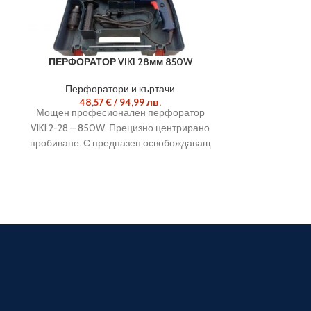
ПЕРФОРАТОР VIKI 28мм 850W
Перфоратори и къртачи
48,57
€
/
94,99
лв.
Мощен професионален перфоратор
VIKI 2-28 – 850W. Прецизно центрирано
пробиване. С предпазен освобождаващ
се съединител.25 % по-голяма
експлоатационна продължителност от