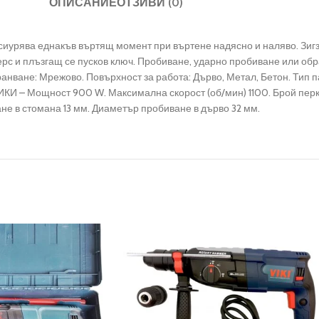
ОПИСАНИЕ
ОТЗИВИ (0)
сиурява еднакъв въртящ момент при въртене надясно и наляво. Зигз
ерс и плъзгащ се пусков ключ. Пробиване, ударно пробиване или обр
нване: Мрежово. Повърхност за работа: Дърво, Метал, Бетон. Тип п
– Мощност 900 W. Максимална скорост (об/мин) 1100. Брой перкуци
не в стомана 13 мм. Диаметър пробиване в дърво 32 мм.