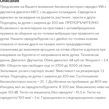
Описание
Предлагаме на Вашето внимание бензинов моторен свредел VIKI с
двутактов двигател 68CC с въздушно охлаждане. Свредела е
идеален за засаждане на дървета, растения , храсти и други.
Подходящ за дупки с ширина до 200 мм. ПРЕПОРЪЧИТЕЛНО:
Възможност за монтиране на приставка с антивибрационна
пружина за обиране на по-големи вибрации при правенето на
дупки. Нашите свредла/бургии са с двойно по-голяма ножова
спирала от всички други на пазара, което предодвратява/
ограничава до максимум връщане на почва обратно в дупката при
изкарване на бургията от направената вече дупка. Технически
данни: Двигател: Двутактов. Обем двигател: 68 куб.см. Мощност – 2,4
КВт. Обороти при свободен ход: от 2700 до 3000 об./мин.
Запалване: ръчен стартер/с въже/. Вместимост на резервоара: 1,2
литра. Подходящ за дупки с ширина до 200 мм. Съотношение
бензин/моторно масло – 25 : 1. Дълбочина на пробиване: до 800 мм.
Изходящ вал за свредлото/бургията: Ф 200 мм. Максимално ниво на
шум: 103 dB. Тегло на машината /без свредло/ – 10,5 кг. Тегло на
свредлото/ 100 мм/ – 3 кг. Гаранционен и следгаранционен сервиз.