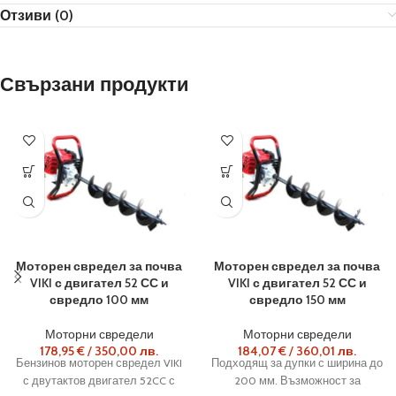
Отзиви (0)
Свързани продукти
Моторен свредел за почва
Моторен свредел за почва
VIKI с двигател 52 СС и
VIKI с двигател 52 СС и
свредло 100 мм
свредло 150 мм
Моторни свредели
Моторни свредели
178,95
€
/
350,00
лв.
184,07
€
/
360,01
лв.
Бензинов моторен свредел VIKI
Подходящ за дупки с ширина до
с двутактов двигател 52CC с
200 мм. Възможност за