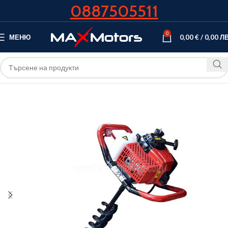
0887505511
0
МЕНЮ
0,00
€
/
0,00
ЛВ