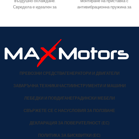
въздушно охлаждане.
монтиране на приставка с
Свредела е идеален за
антивибрационна пружина за
засаждане на дървета,
обиране на по-големи
растения ,
ПРЕВОЗНИ СРЕДСТВА
ГЕНЕРАТОРИ И ДВИГАТЕЛИ
ЗАВАРЪЧНА ТЕХНИКА
ЧАСТИ
ИНСТРУМЕНТИ И МАШИНИ
ЛЕБЕДКИ И ПОВДИГАНЕ
ГРАДИНСКИ МЕБЕЛИ
СВЪРЖЕТЕ СЕ С НАС
УСЛОВИЯ ЗА ПОЛЗВАНЕ
ДЕКЛАРАЦИЯ ЗА ПОВЕРИТЕЛНОСТ (ЕС)
ПОЛИТИКА ЗА БИСКВИТКИ (ЕС)