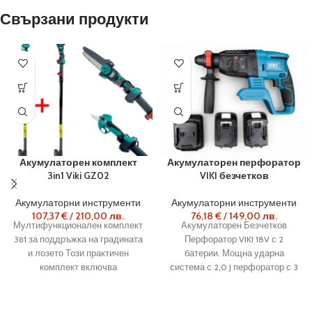
Свързани продукти
Акумулаторен комплект
Акумулаторен перфоратор
3in1 Viki GZ02
VIKI безчетков
Акумулаторни инструменти
Акумулаторни инструменти
107,37
€
/
210,00
лв.
76,18
€
/
149,00
лв.
Мултифункционален комплект
Акумулаторен Безчетков
3в1 за поддръжка на градината
Перфоратор VIKI 18V с 2
и лозето Този практичен
батерии. Мощна ударна
комплект включва
система с 2,0 J перфоратор с 3
акумулаторна лозарска ножица
режима за универсално
Viki , компактна електрическа