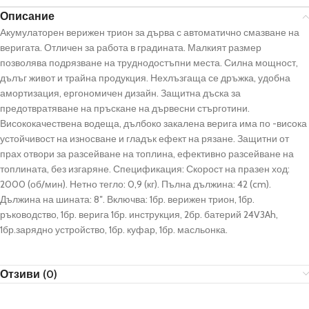
Описание
Акумулаторен верижен трион за дърва с автоматично смазване на
веригата. Отличен за работа в градината. Малкият размер
позволява подрязване на труднодостъпни места. Силна мощност,
дълъг живот и трайна продукция. Нехлъзгаща се дръжка, удобна
амортизация, ергономичен дизайн. Защитна дъска за
предотвратяване на пръскане на дървесни стърготини.
Висококачествена водеща, дълбоко закалена верига има по -висока
устойчивост на износване и гладък ефект на рязане. Защитни от
прах отвори за разсейване на топлина, ефективно разсейване на
топлината, без изгаряне. Спецификация: Скорост на празен ход:
2000 (об/мин). Нетно тегло: 0,9 (кг). Пълна дължина: 42 (cm).
Дължина на шината: 8″. Включва: 1бр. верижен трион, 1бр.
ръководство, 1бр. верига 1бр. инструкция, 2бр. батерий 24V3Ah,
1бр.зарядно устройство, 1бр. куфар, 1бр. масльонка.
Отзиви (0)