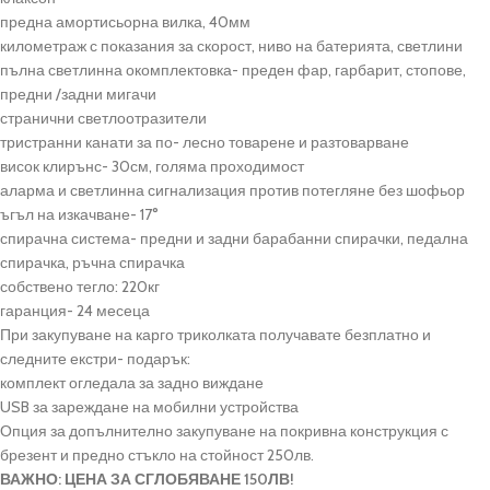
предна амортисьорна вилка, 40мм
километраж с показания за скорост, ниво на батерията, светлини
пълна светлинна окомплектовка- преден фар, гарбарит, стопове,
предни /задни мигачи
странични светлоотразители
тристранни канати за по- лесно товарене и разтоварване
висок клирънс- 30см, голяма проходимост
аларма и светлинна сигнализация против потегляне без шофьор
ъгъл на изкачване- 17°
спирачна система- предни и задни барабанни спирачки, педална
спирачка, ръчна спирачка
собствено тегло: 220кг
гаранция- 24 месеца
При закупуване на карго триколката получавате безплатно и
следните екстри- подарък:
комплект огледала за задно виждане
USB за зареждане на мобилни устройства
Опция за допълнително закупуване на покривна конструкция с
брезент и предно стъкло на стойност 250лв.
ВАЖНО: ЦЕНА ЗА СГЛОБЯВАНЕ 150ЛВ!