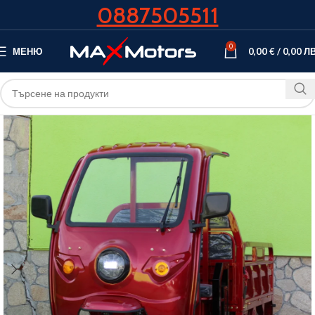
0887505511
0
МЕНЮ
0,00
€
/
0,00
ЛВ