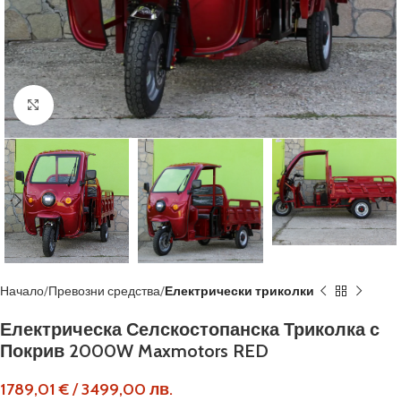
Кликнете, за да увеличите
Начало
Превозни средства
Електрически триколки
Електрическа Селскостопанска Триколка с
Покрив 2000W Maxmotors RED
1789,01
€
/
3499,00
лв.