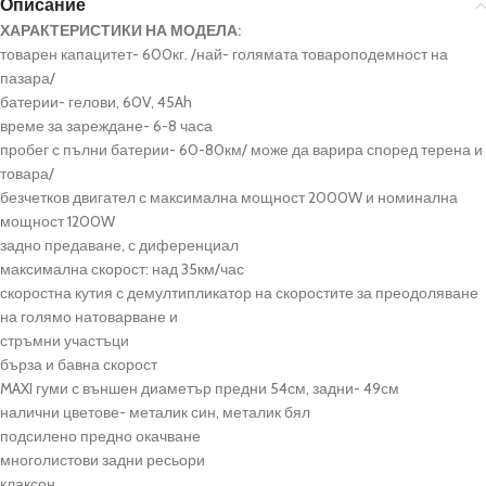
Описание
ХАРАКТЕРИСТИКИ НА МОДЕЛА:
товарен капацитет- 600кг. /най- голямата товароподемност на
пазара/
батерии- гелови, 60V, 45Ah
време за зареждане- 6-8 часа
пробег с пълни батерии- 60-80км/ може да варира според терена и
товара/
безчетков двигател с максимална мощност 2000W и номинална
мощност 1200W
задно предаване, с диференциал
максимална скорост: над 35км/час
скоростна кутия с демултипликатор на скоростите за преодоляване
на голямо натоварване и
стръмни участъци
бърза и бавна скорост
MAXI гуми с външен диаметър предни 54см, задни- 49см
налични цветове- металик син, металик бял
подсилено предно окачване
многолистови задни ресьори
клаксон