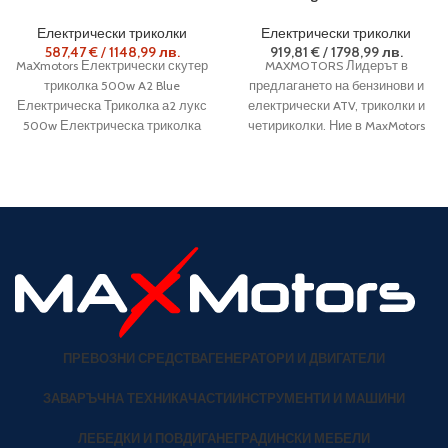
Електрически триколки
Електрически триколки
587,47
€
/
1148,99
лв.
919,81
€
/
1798,99
лв.
MaXmotors Електрически скутер
MAXMOTORS Лидерът в
триколка 500w A2 Blue
предлагането на бензинови и
Електрическа Триколка а2 лукс
електрически ATV, триколки и
500w Електрическа триколка
четириколки. Ние в MaxMotors
A2 ALLROAD нов модел 48V
сме горди от нашите бензинови
500W
ПРЕВОЗНИ СРЕДСТВА
ГЕНЕРАТОРИ И ДВИГАТЕЛИ
ЗАВАРЪЧНА ТЕХНИКА
ЧАСТИ
ИНСТРУМЕНТИ И МАШИНИ
ЛЕБЕДКИ И ПОВДИГАНЕ
ГРАДИНСКИ МЕБЕЛИ