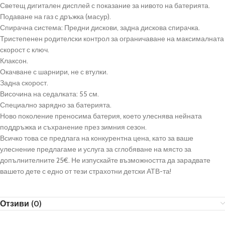
Светещ дигитален дисплей с показание за нивото на батерията.
Подаване на газ с дръжка (масур).
Спирачна система: Предни дискови, задна дискова спирачка.
Тристепенен родителски контрол за ограничаване на максималната
скорост с ключ.
Клаксон.
Окачване с шарнири, не с втулки.
Задна скорост.
Височина на седалката: 55 см.
Специално зарядно за батерията.
Ново поколение преносима батерия, което улеснява нейната
поддръжка и съхранение през зимния сезон.
Всичко това се предлага на конкурентна цена, като за ваше
улеснение предлагаме и услуга за сглобяване на място за
допълнителните 25€. Не изпускайте възможността да зарадвате
вашето дете с едно от тези страхотни детски АТВ-та!
Отзиви (0)