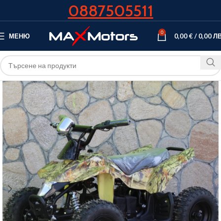
0887505511
0
МЕНЮ
0,00
€
/
0,00
ЛВ