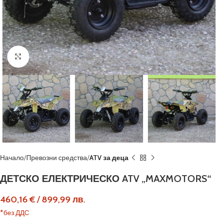
Кликнете, за да увеличите
Начало
Превозни средства
ATV за деца
ДЕТСКО ЕЛЕКТРИЧЕСКО ATV „MAXMOTORS“
460,16
€
/
899,99
лв.
*без ДДС