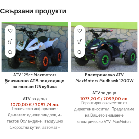
Свързани продукти
ATV 125cc Maxmotors
Eлектрическо ATV
Бензиново АТВ подходящо
MaxMotors Mudhawk 1200W
за юноши 125 кубика
ATV за деца
ATV за деца
1073,20
€
/
2099,00
лв.
Гарантирано качество от
1070,00
€
/
2092,74
лв.
Техническа информация:
директен вносител. Предлагаме
Двигател: едноцилиндров, 4-
на Вашето внимание
тактов Охлаждане : въздушно
електрическо ATV MaxMotors
Скоростна кутия: автомат +
Maxmotors 1200W.
реверс Предна и задна
Изключително динамично и