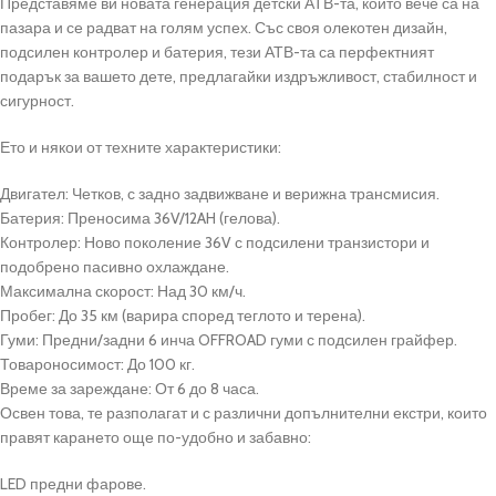
Представяме ви новата генерация детски АТВ-та, които вече са на
пазара и се радват на голям успех. Със своя олекотен дизайн,
подсилен контролер и батерия, тези АТВ-та са перфектният
подарък за вашето дете, предлагайки издръжливост, стабилност и
сигурност.
Ето и някои от техните характеристики:
Двигател: Четков, с задно задвижване и верижна трансмисия.
Батерия: Преносима 36V/12AH (гелова).
Контролер: Ново поколение 36V с подсилени транзистори и
подобрено пасивно охлаждане.
Максимална скорост: Над 30 км/ч.
Пробег: До 35 км (варира според теглото и терена).
Гуми: Предни/задни 6 инча OFFROAD гуми с подсилен грайфер.
Товароносимост: До 100 кг.
Време за зареждане: От 6 до 8 часа.
Освен това, те разполагат и с различни допълнителни екстри, които
правят карането още по-удобно и забавно:
LED предни фарове.