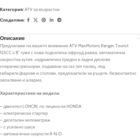
Категория:
ATV за възрастни
Споделяне:
Описание
Предлагаме на вашето внимание ATV MaxMotors Ranger Tourist
125CC с 8” гуми с нова подсилена офроуд рамка, автоматична
скоростна кутия, хидравлични предни и задни дискови
спирачки,гресьорки, подаване на газ тип палец, лед
габарити,фарове и стопове, предпазители за ръцете, безконтактно
запалване и аларма.
Характеристики на модела:
– двигател LONCIN, по лиценз на HONDA
– електрически стартер
– дигитален километраж
– с усилено шаси
– автоматични скорости R-N-D