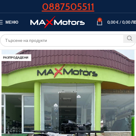
0887505511
0
МЕНЮ
0,00
€
/
0,00
ЛВ
РАЗПРОДАДЕНИ