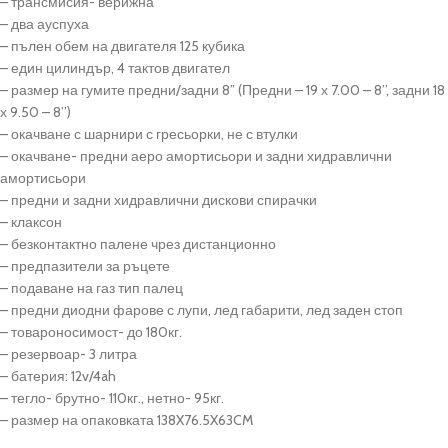
– трансмисия- верижна
– два ауспуха
– пълен обем на двигателя 125 кубика
– един цилиндър, 4 тактов двигател
– размер на гумите предни/задни 8” (Предни – 19 х 7.00 – 8’’, задни 18
х 9.50 – 8’’)
– окачване с шарнири с гресьорки, не с втулки
– окачване- предни аеро амортисьори и задни хидравлични
амортисьори
– предни и задни хидравлични дискови спирачки
– клаксон
– безконтактно палене чрез дистанционно
– предпазители за ръцете
– подаване на газ тип палец
– предни диодни фарове с лупи, лед габарити, лед заден стоп
– товароносимост- до 180кг.
– резервоар- 3 литра
– батерия: 12v/4ah
– тегло- брутно- 110кг., нетно- 95кг.
– размер на опаковката 138X76.5X63CM