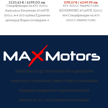
3220,63
€
/
6299,00
лв.
3195,57
€
/
6249,99
лв.
Спецификации на ATV 300cc
ATV 300CC MAXMOTORS
MaXmotors Бензиново ATV/АТВ
БЕНЗИНОВО ATV/АТВ 300CC
300cc 4×4 300 кубика Единичен
4X4 Спецификации на ATV
цилиндър Водно охлаждане 4
300CC MAXMOTORS
тактов двигател Коефициент на
БЕНЗИНОВО ATV/АТВ 300CC
4X4 300 кубика Единичен
ПРЕВОЗНИ СРЕДСТВА
ГЕНЕРАТОРИ И ДВИГАТЕЛИ
ЗАВАРЪЧНА ТЕХНИКА
ЧАСТИ
ИНСТРУМЕНТИ И МАШИНИ
ЛЕБЕДКИ И ПОВДИГАНЕ
ГРАДИНСКИ МЕБЕЛИ
СВЪРЖЕТЕ СЕ С НАС
УСЛОВИЯ ЗА ПОЛЗВАНЕ