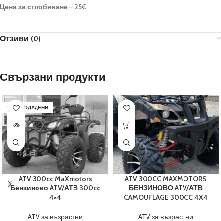
Цена за сглобяване – 25€
Отзиви (0)
Свързани продукти
РАЗПРОДАДЕНИ
ATV 300cc MaXmotors
ATV 300CC MAXMOTORS
Бензиново ATV/АТВ 300cc
БЕНЗИНОВО ATV/АТВ
4×4
CAMOUFLAGE 300CC 4X4
ATV за възрастни
ATV за възрастни