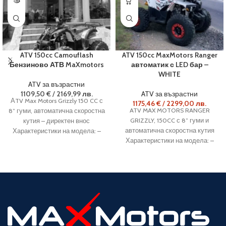
ATV 150cc Camouflash
ATV 150cc MaxMotors Ranger
Бензиново АТВ MaXmotors
автоматик с LED бар –
WHITE
ATV за възрастни
1109,50
€
/
2169,99
лв.
ATV за възрастни
АTV Max Motors Grizzly 150 CC с
1175,46
€
/
2299,00
лв.
ATV MAX MOTORS RANGER
8” гуми, автоматична скоростна
GRIZZLY, 150CC с 8” гуми и
кутия – директен внос
автоматична скоростна кутия
Характеристики на модела: –
Характеристики на модела: –
двигател
двигател: 150CC –