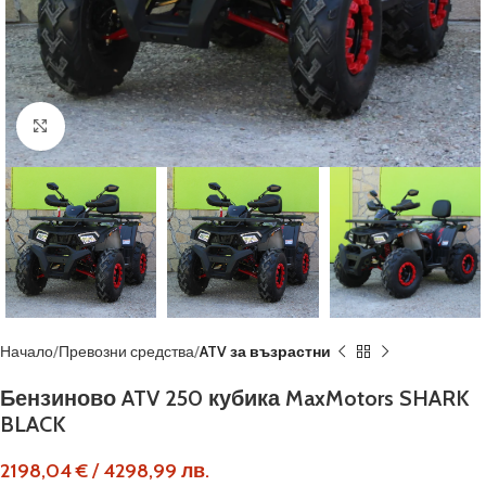
Кликнете, за да увеличите
Начало
Превозни средства
ATV за възрастни
Бензиново ATV 250 кубика MaxMotors SHARK
BLACK
2198,04
€
/
4298,99
лв.