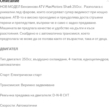
Описание
НОВ МОДЕЛ Бензиново ATV MaxMotors Shark 250cc . Разполага с
уникални лед-фарове, които осигуряват супер видимост при нощно
каране. АТВ-то е високо проходимо и преудолява доста стръмни
терени и препядствия, въпреки че е само с задно предаване.
Машината ви предлага качество и удобство на дълги и къси
разстояния. Снабдено е с автоматична трансмися, което
предполага че може да се ползва както от възрастни, така и от деца.
ДВИГАТЕЛ
Тип двигател: 250cc, въздушно охлаждане, 4-тактов, едноцилиндров,
автоматичен
Старт: Електрически старт
Трансмисия: Верижно задвижване
Ремъчна предавка на двигателя: D-N-R CVT
Скорости: Автоматични