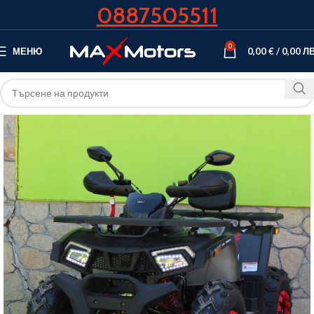
0887505511
0
МЕНЮ
0,00
€
/
0,00
ЛВ