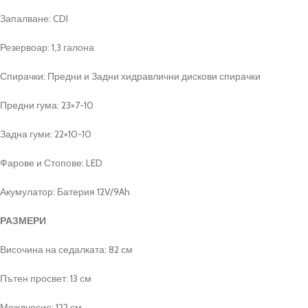
Запалване: CDI
Резервоар: 1,3 галона
Спирачки: Предни и Задни хидравлични дискови спирачки
Предни гума: 23×7-10
Задна гуми: 22×10-10
Фарове и Стопове: LED
Акумулатор: Батерия 12V/9Ah
РАЗМЕРИ
Височина на седалката: 82 см
Пътен просвет: 13 см
Междуосие: 122 см