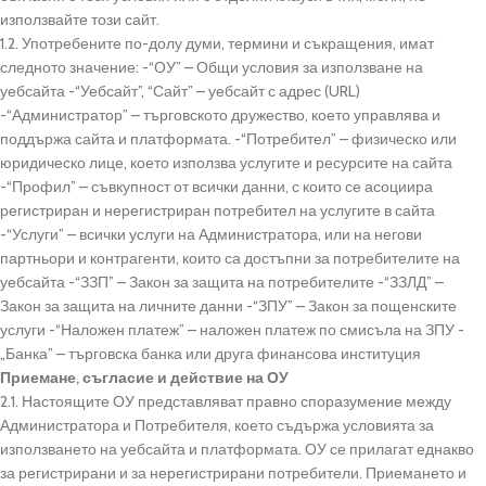
използвайте този сайт.
1.2. Употребените по-долу думи, термини и съкращения, имат
следното значение: -“ОУ” – Общи условия за използване на
уебсайта -“Уебсайт”, “Сайт” – уебсайт с адрес (URL)
-“Администратор” – търговското дружество, което управлява и
поддържа сайта и платформата. -“Потребител” – физическо или
юридическо лице, което използва услугите и ресурсите на сайта
-“Профил” – съвкупност от всички данни, с които се асоциира
регистриран и нерегистриран потребител на услугите в сайта
-“Услуги” – всички услуги на Администратора, или на негови
партньори и контрагенти, които са достъпни за потребителите на
уебсайта -“ЗЗП” – Закон за защита на потребителите -“ЗЗЛД” –
Закон за защита на личните данни -“ЗПУ” – Закон за пощенските
услуги -“Наложен платеж” – наложен платеж по смисъла на ЗПУ -
„Банка” – търговска банка или друга финансова институция
Приемане, съгласие и действие на ОУ
2.1. Настоящите ОУ представляват правно споразумение между
Администратора и Потребителя, което съдържа условията за
използването на уебсайта и платформата. ОУ се прилагат еднакво
за регистрирани и за нерегистрирани потребители. Приемането и