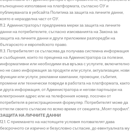
пълноценно използване на платформата, съгласно ОУ и
публикуваната в уебсайта Политика за защита на личните данни,
която е неразделна част от ОУ.
11.2. Администраторът предприема мерки за защита на личните
данни на потребителите, съгласно изискванията на Закона за
защита на личните данни и други приложими разпоредби на
българското и европейското право.
11.3. Потребителят се съгласява да получава системна информация
и съобщения, които по преценка на Администратора са полезни,
информативни или необходими във връзка с услугите, включително
но не само информация за продукти или услуги, актуализации, нови
функции или услуги, рекламни кампании, промоции, събития,
промени или технически повреди в работата на платформата, както
и друга информация, от Администратора и негови партньори на
електронния адрес или на телефонния номер, посочен от
потребителя в регистрационния формуляр. Потребителят може да
оттегли своето съгласие по всяко време от секцията „Моят профил“.
ЗАЩИТА НА ЛИЧНИТЕ ДАННИ
12.1. С приемането на настоящите условия ползвателят дава
безсрочното си изрично и безусловно съгласие, до евентуалната му