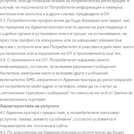
услугите, или да отхвърли искане за потребителска регистрация, в
случай, че посочената от Потребителя информация е невярна,
неточна или непълна и в други случаи, предвидени в ОУ.
3.3. Потребителски профил може да бъде блокиран или закрит, ако
по преценка на Администратора или по данни на разследващи и
съдебни органи е установено или е в процес на установяване, че
през този профил са извършени или се извършват измами във
връзка с услугите или ако Потребителят е участвал в действия, които
са незаконни или в нарушение на ОУ и приложенията към тях.
3.4. С приемането на ОУ, Потребителят изразява своето
информирано, съгласие, че всякакви рекламни съобщения,
бюлетини, кампании както и всякакви други съобщения,
включително SMS, изпратени от Администратора до регистрирания
от потребителя мейл адрес и телефон, няма да се считат за
„непоискани търговски съобщения“ по смисъла на чл.6 от Закона за
електронната търговия.
Характеристика на услугите
4.1. Администраторът предоставя, а потребителите използват
услугите, такива „каквито са обявени”, съгласно условията и
параметрите им, посочени в сайта.
4.2. По усмотрение на Администратора услугите могат да бъдат