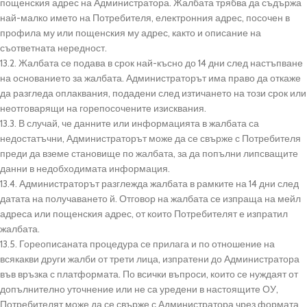
пощенския адрес на Администратора. Жалбата трябва да съдържа
най-малко името на Потребителя, електронния адрес, посочен в
профила му или пощенския му адрес, както и описание на
съответната нередност.
13.2. Жалбата се подава в срок най-късно до 14 дни след настъпване
на основанието за жалбата. Администраторът има право да откаже
да разгледа оплаквания, подадени след изтичането на този срок или
неотговарящи на горепосочените изисквания.
13.3. В случай, че данните или информацията в жалбата са
недостатъчни, Администраторът може да се свърже с Потребителя
преди да вземе становище по жалбата, за да попълни липсващите
данни в недобходимата информация.
13.4. Администраторът разглежда жалбата в рамките на 14 дни след
датата на получаването й. Отговор на жалбата се изпраща на мейл
адреса или пощенския адрес, от които Потребителят е изпратил
жалбата.
13.5. Гореописаната процедура се прилага и по отношение на
всякакви други жалби от трети лица, изпратени до Администратора
във връзка с платформата. По всички въпроси, които се нуждаят от
допълнително уточнение или не са уредени в настоящите ОУ,
Потребителят може да се свърже с Администратора чрез формата