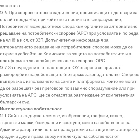
за контакт.
13.6. При спорове относно задължения, произтичащи от договори за
онлайн продажби, при който не е постигнато споразумение,
Потребителят може да отнесе спора към органите за алтернативно
решаване на потребителски спорове (АРС) при условията и по реда
на чл.181а и сл. от ЗЗП. Допълнителна информация за
алтернативното решаване на потребителски спорове може да се
открие в уебсайта на Комисията за защита на потребителите и в
платформата за онлайн решаване на спорове ОРС .
13.7. За неуредените от настоящите ОУ въпроси се прилагат
разпоредбите на действащото българско законодателство. Спорове
във връзка с използването на сайта и платформата, които не могат
да се разрешат чрез преговори по взаимно споразумение или при
условията на АРС, ще се отнасят за разглеждане от компетентния
български съд.
Интелектуална собственост
14.1. Сайтът съдържа текстове, изображения, графики, видео,
търговски марки, бази данни и софтуер, които са собственост на
Aдминистратора или негови праводатели и са защитени с авторски,
сродни и други права върху интелектуална собственост от