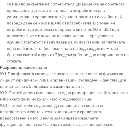
са изцяло за сметка на потребителя. До момента на обратното
предаване на стоката от страна на потребителя или
упълномощен представител (куриер), рискът от случайното й
повредждане се носи изцяло от потребителя. В случай, че
потребител се възползва от правото си по чл. 50 от ЗЗП при
положение, че е изпълнил посочените по – горе условия,
Администраторът се задължава да му възстанови заплатената
цена по банков път (по посочената по реда даден по – горе
банкова сметка) в срок от 7 (седем) работни дни от връщането на
стоката.
Разрешено използване
10.1. Платформата може да се използва от пълнолетни физически
лица, от юридически лица и организации, създадени и действащи в
съответствие с българското законодателство.
10.2. Потребителят има право на една регистрация в сайта, по негов
избор като физическо или като юридическо лице.
10.3. Потребителят е длъжен да осъществява достъп до
платформата и сайта чрез технологиите и средствата,
предоставени в него, реализирани чрез нормалната
функционалност на сайта и да го използва законосъобразно,