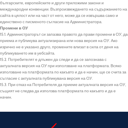
българските, европейските и други приложими закони и
международни конвенции. Възпроизвеждането на съдържанието на
сайта в цялост или на част от него, може да се извършва само и
единствено с писменото съгласие на Администратора.
Промени в ОУ
15.1. Администраторът си запазва правото да прави промени в ОУ, да
приема и публикува актуализирана или нова версия на ОУ. Ако
изрично не е указано друго, промените влизат в сила от деня на
публикуването им в уебсайта.
15.2. Потребителят е длъжен да следи и да се запознава с
актуалната версия на ОУ при използване на платформата. Всяко
използване на платформата по какъвто и да е начин, ще се счита за
съгласие с актуалната публикувана версия на ОУ.
15.3. При отказ на Потребителя да приеме актуалната версия на ОУ,
същият не следва да използва платформата по какъвто и да е
начин.