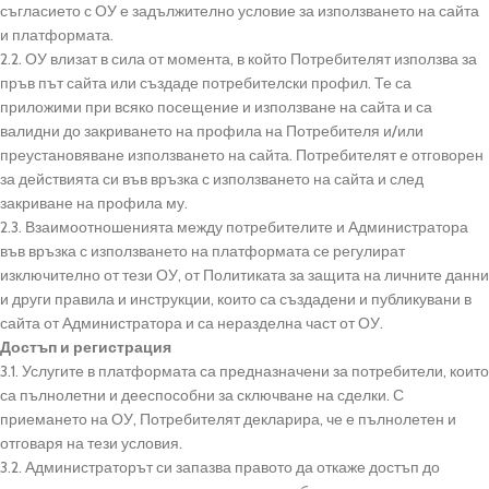
съгласието с ОУ е задължително условие за използването на сайта
и платформата.
2.2. ОУ влизат в сила от момента, в който Потребителят използва за
пръв път сайта или създаде потребителски профил. Те са
приложими при всяко посещение и използване на сайта и са
валидни до закриването на профила на Потребителя и/или
преустановяване използването на сайта. Потребителят е отговорен
за действията си във връзка с използването на сайта и след
закриване на профила му.
2.3. Взаимоотношенията между потребителите и Администратора
във връзка с използването на платформата се регулират
изключително от тези ОУ, от Политиката за защита на личните данни
и други правила и инструкции, които са създадени и публикувани в
сайта от Администратора и са неразделна част от ОУ.
Достъп и регистрация
3.1. Услугите в платформата са предназначени за потребители, които
са пълнолетни и дееспособни за сключване на сделки. С
приемането на ОУ, Потребителят декларира, че е пълнолетен и
отговаря на тези условия.
3.2. Администраторът си запазва правото да откаже достъп до