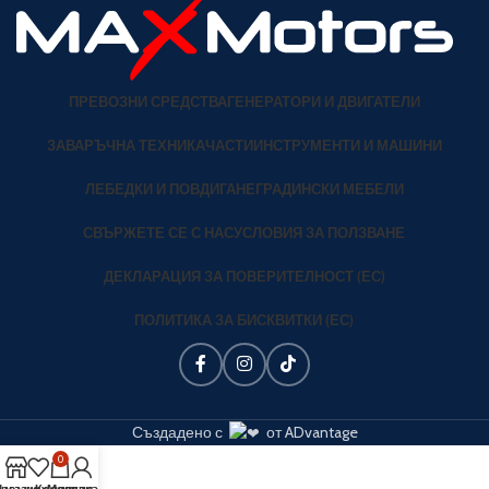
ПРЕВОЗНИ СРЕДСТВА
ГЕНЕРАТОРИ И ДВИГАТЕЛИ
ЗАВАРЪЧНА ТЕХНИКА
ЧАСТИ
ИНСТРУМЕНТИ И МАШИНИ
ЛЕБЕДКИ И ПОВДИГАНЕ
ГРАДИНСКИ МЕБЕЛИ
СВЪРЖЕТЕ СЕ С НАС
УСЛОВИЯ ЗА ПОЛЗВАНЕ
ДЕКЛАРАЦИЯ ЗА ПОВЕРИТЕЛНОСТ (ЕС)
ПОЛИТИКА ЗА БИСКВИТКИ (ЕС)
Създадено с
от ADvantage
0