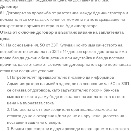
представляваща продажната цена на доставената стока.
Договор
8.1. Договорът за продажба от разстояние между Администратора и
ползвателя се счита за сключен от момента на потвърждаване на
конкретната поръчка от страна на Администратора.
Отказ от сключен договор и възстановяване на заплатената
цена
9.1. На основание чл. 50 от ЗЗП Купувач, който има качеството на
потребител по смисъла на ЗЗП в 14-дневен срок от доставката има
право без да дължи обезщетение или неустойка и без да посочва
причина, да се откаже от сключения договор, като върне поръчаната
стока при следните условия:
1. Потребителят предварително писмено да информира
Администратора на имейл адрес, че на основание чл. 50 от ЗЗП
се отказва от договора, като задължително посочи банкова
сметка по която да му бъде възстановена заплатената от него
цена на върнатата стока.
2. Поставената от производителя оригинална опаковка на
стоката да не е отваряна и/или да не е нарушена цялостта на
поставени защитни стикери.
3. Всички транспортни и други разходи по връщането на стоката