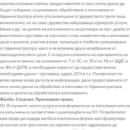
изрична писмена отмяна, предоставените от него лични данни да
бъдат събирани, съхранявани, обработвани и използвани от
Администратора и/или упълномощени от дружеството трети лица,
включително, но не само: дружества извършващи куриерски услуги,
банки и др., за целите на изпълнението на договора за про- дажба от
разстояние и доставка на поръчана стока, маркетингови и рекламни
цели и анализи, участие в игри, промоции и томболи организирани
от Администратора, както и за всякакви други незабранени от
законодателството цели. С оглед изпълнението на изискванията на
данъчните закони, на основание чл. 7 от ЗС, чл. 113 и чл. 114 от ЗДДС и
чл. 84 от ДОПК, е необходимо клиентът да предостави всички
необходими данни – три имена, адрес, ЕГН и т.н. Ползвателят по
всяко време може да получи информация, дали предоставените от
него лични данни се обработват и използват от Администратора,
както и целите на обработката и използването.
Жалби. Спорове. Приложимо право
13.1. В случаите, когато услуги в платформата не са изпълнени или не
са изпълнени в съответствие с разпоредбите на ОУ, Потребителят
има право да подаде жалба в електронна форма чрез формуляра
за контакт или чрез писмо на хартиен носител, адресирано до