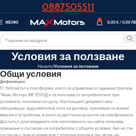
0887505511
0
МЕНЮ
0,00
€
/
0,00
ЛВ
Условия за ползване
Начало
Условия за ползване
Общи условия
Дефиниции
1.1. Уебсайтът е платформа, която се управлява от администратора
"Макс Моторс 88" ЕООД и се използва от потребителите при
условията, посочени по-долу. Настоящият документ има
обвързваща, задължителна сила на договор, приложим за всички
версии и устройства, в които са достъпни услугите на платформата.
Достъпът, разглеждането или използването на сайта означава
приемане и съгласие на потребителя с общите условия. Ако не сте
съгласни с тези условия или с отделни клаузи в тях, моля, не