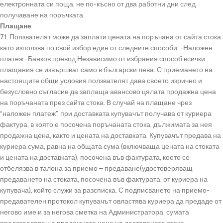
електронната си поща, не по-късно от два работни дни след
получаване на поръчката.
Плащане
7.1. Ползвателят може да заплати цената на поръчана от сайта стока
като използва по свой избор един от следните способи: -Наложен
платеж -Банков превод Независимо от избрания способ всички
плащания се извършват само в български лева. С приемането на
настоящите общи условия ползвателят дава своето изрично и
безусловно съгласие да заплаща авансово цялата продажна цена
на поръчаната през сайта стока. В случай на плащане чрез
“наложен платеж”, при доставката купувачът получава от куриера
фактура, в която е посочена поръчаната стока, дължимата за нея
продажна цена, както и цената на доставката. Купувачът предава на
куриера сума, равна на общата сума (включваща цената на стоката
и цената на доставката), посочена във фактурата, което се
отбелязва в талона за приемо – предаване(удостоверяващ
предаването на стоката, посочена във фактурата, от куриера на
купувача), който служи за разсписка. С подписването на приемо-
предавателен протокол купувачът овластява куриера да предаде от
негово име и за негова сметка на Администратора, сумата