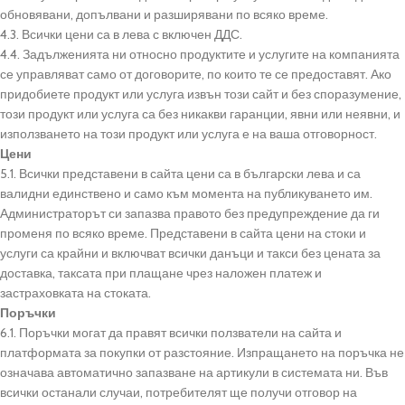
обновявани, допълвани и разширявани по всяко време.
4.3. Всички цени са в лева с включен ДДС.
4.4. Задълженията ни относно продуктите и услугите на компанията
се управляват само от договорите, по които те се предоставят. Ако
придобиете продукт или услуга извън този сайт и без споразумение,
този продукт или услуга са без никакви гаранции, явни или неявни, и
използването на този продукт или услуга е на ваша отговорност.
Цени
5.1. Всички представени в сайта цени са в български лева и са
валидни единствено и само към момента на публикуването им.
Администраторът си запазва правото без предупреждение да ги
променя по всяко време. Представени в сайта цени на стоки и
услуги са крайни и включват всички данъци и такси без цената за
доставка, таксата при плащане чрез наложен платеж и
застраховката на стоката.
Поръчки
6.1. Поръчки могат да правят всички ползватели на сайта и
платформата за покупки от разстояние. Изпращането на поръчка не
означава автоматично запазване на артикули в системата ни. Във
всички останали случаи, потребителят ще получи отговор на